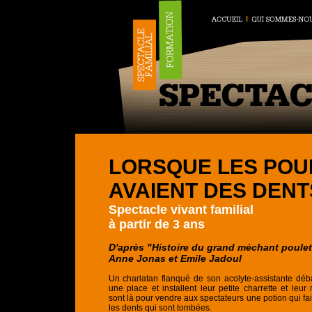
LORSQUE LES POU
AVAIENT DES DENT
Spectacle vivant
familial
à partir de 3 ans
D'après "Histoire du grand méchant poulet
Anne Jonas et Emile Jadoul
Un charlatan flanqué de son acolyte-assistante déb
une place et installent leur petite charrette et leur m
sont là pour vendre aux spectateurs une potion qui fa
les dents qui sont tombées.